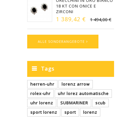
ORECCHINI IN ORO BIANCO
18 KT CON ONICE E
ZIRCONI
1 389,42 €
1 494,00 €
ALLE SONDERANGEBOTE
Tags
herren-uhr
lorenz arrow
rolex-uhr
uhr lorez automatische
uhr lorenz
SUBMARINER
scub
sport lorenz
sport
lorenz