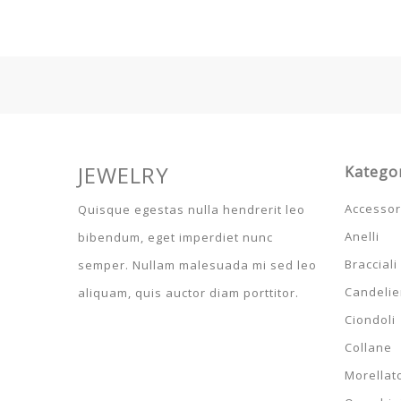
JEWELRY
Katego
Accessor
Quisque egestas nulla hendrerit leo
Anelli
bibendum, eget imperdiet nunc
Bracciali
semper. Nullam malesuada mi sed leo
Candelier
aliquam, quis auctor diam porttitor.
Ciondoli
Collane
Morellat