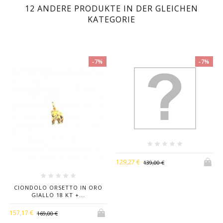
12 ANDERE PRODUKTE IN DER GLEICHEN
KATEGORIE
Breite
2,1 Cm
Material
Oro Giallo 18 Kt
-7%
-7%
129,27 €
139,00 €
CIONDOLO ORSETTO IN ORO
GIALLO 18 KT +...
157,17 €
169,00 €