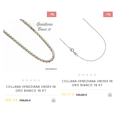
Weight
2,9 Gr
-7%
-7%
Thickness
0,2 Cm
Stones
Zirconi
Scontrino Fiscale, Astuccio Regalo E Bollo Di
With
Originalità Oro 18 Kt
COLLANA VENEZIANA UNISEX IN
ORO BIANCO 18 KT
COLLANA VENEZIANA UNSEX IN
ORO BIANCO 18 KT
157,17 €
169,00 €
928,14 €
998,00 €