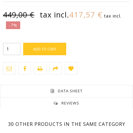
417,57 €
449,00 €
tax incl.
tax incl.
-7%
ADD TO CART
DATA SHEET
REVIEWS
No customer reviews for the moment.
Length
42 Cm
30 OTHER PRODUCTS IN THE SAME CATEGORY
Material
Oro Bianco