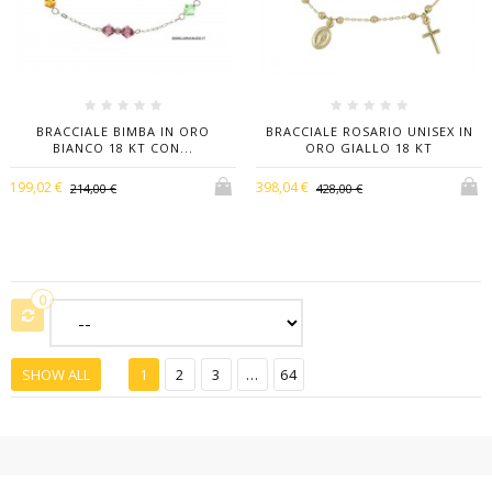
BRACCIALE BIMBA IN ORO
BRACCIALE ROSARIO UNISEX IN
BIANCO 18 KT CON...
ORO GIALLO 18 KT
199,02 €
398,04 €
214,00 €
428,00 €
0
SHOW ALL
1
2
3
...
64