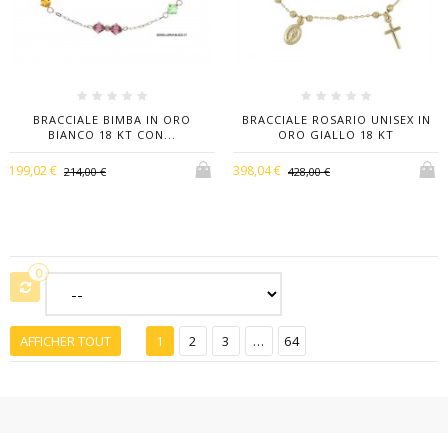
BRACCIALE BIMBA IN ORO
BRACCIALE ROSARIO UNISEX IN
BIANCO 18 KT CON...
ORO GIALLO 18 KT
199,02 €
398,04 €
214,00 €
428,00 €
0
AFFICHER TOUT
1
2
3
...
64