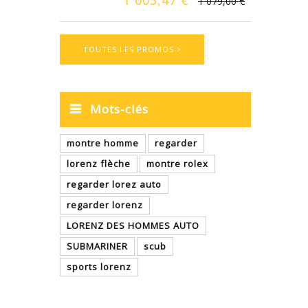
1 079,00 €
TOUTES LES PROMOS
Mots-clés
montre homme
regarder
lorenz flèche
montre rolex
regarder lorez auto
regarder lorenz
LORENZ DES HOMMES AUTO
SUBMARINER
scub
sports lorenz