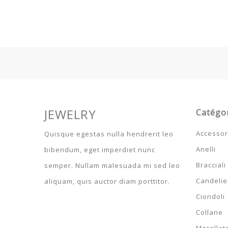
JEWELRY
Catégo
Accessor
Quisque egestas nulla hendrerit leo
Anelli
bibendum, eget imperdiet nunc
Bracciali
semper. Nullam malesuada mi sed leo
Candelier
aliquam, quis auctor diam porttitor.
Ciondoli
Collane
Morellat