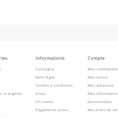
ries
Informations
Compte
i
Consegna
Mes commande
Note legali
Mes avoirs
Termini e condizioni
Mes adresses
i in argento
d'uso
Mes informatio
Chi siamo
personnelles
Pagamento sicuro
Mes bons de ré
o