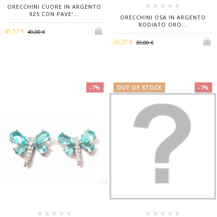
ORECCHINI CUORE IN ARGENTO
925 CON PAVE'...
ORECCHINI OSA IN ARGENTO
RODIATO ORO...
45,57 €
49,00 €
36,27 €
39,00 €
-7%
OUT OF STOCK
-7%