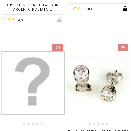
ORECCHINI OSA FARFALLA IN
11,07 €
11,90 €
ARGENTO RODIATO...
31,62 €
34,00 €
-7%
-7%
BOUCLES D'OREILLES EN LUMIÈRE