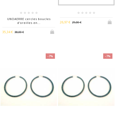
UNOAERRE cercles boucles
26,97 €
29,00 €
d'oreilles en...
35,34 €
38,00 €
-7%
-7%