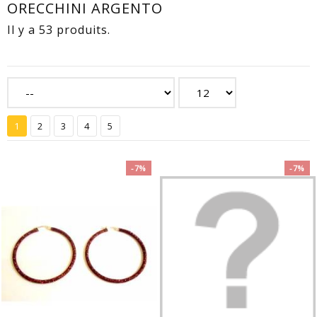
ORECCHINI ARGENTO
Il y a 53 produits.
1
2
3
4
5
-7%
-7%