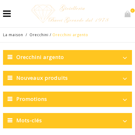
0
La maison
/
Orecchini
/
Orecchini argento
Orecchini argento
Nouveaux produits
Promotions
Mots-clés