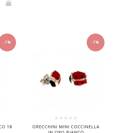
-7%
-7%
CO 18
ORECCHINI MINI COCCINELLA
.
IN ORO BIANCO