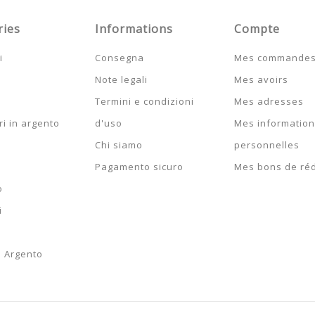
ries
Informations
Compte
i
Consegna
Mes commande
Note legali
Mes avoirs
Termini e condizioni
Mes adresses
i in argento
d'uso
Mes informatio
Chi siamo
personnelles
Pagamento sicuro
Mes bons de ré
o
i
n Argento