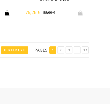
76,26 €
82,00 €
PAGES
AFFICHER TOUT
1
2
3
...
17