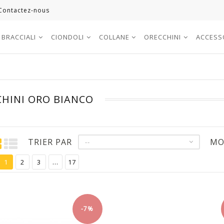
Contactez-nous
BRACCIALI
CIONDOLI
COLLANE
ORECCHINI
ACCESS
CHINI ORO BIANCO
TRIER PAR
MO
--
1
2
3
...
17
-7%