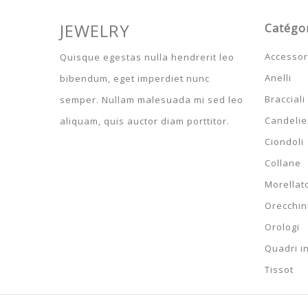
JEWELRY
Catégo
Accessor
Quisque egestas nulla hendrerit leo
Anelli
bibendum, eget imperdiet nunc
Bracciali
semper. Nullam malesuada mi sed leo
Candelier
aliquam, quis auctor diam porttitor.
Ciondoli
Collane
Morellat
Orecchin
Orologi
Quadri i
Tissot