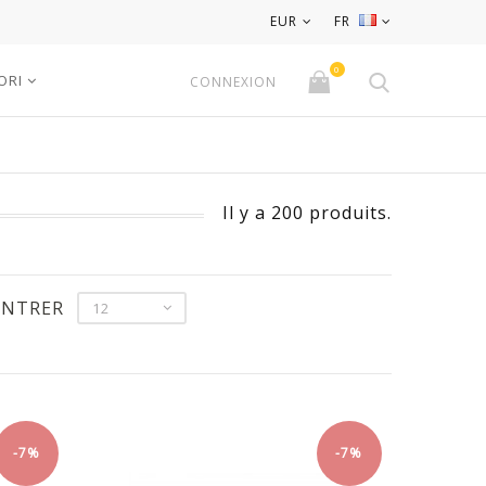
EUR
FR
0
ORI
CONNEXION
Il y a 200 produits.
NTRER
12
-7%
-7%