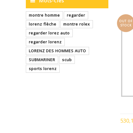
Mots-clés
montre homme
regarder
OUT OF
lorenz flèche
montre rolex
STOCK
regarder lorez auto
regarder lorenz
LORENZ DES HOMMES AUTO
SUBMARINER
scub
sports lorenz
530,