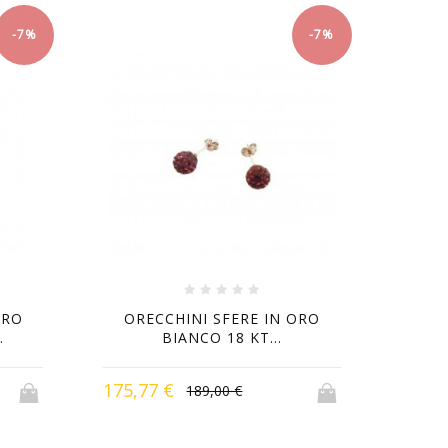
-7%
-7%
ORO
ORECCHINI SFERE IN ORO
.
BIANCO 18 KT...
175,77 €
189,00 €