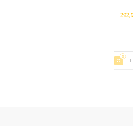
292,
0
T