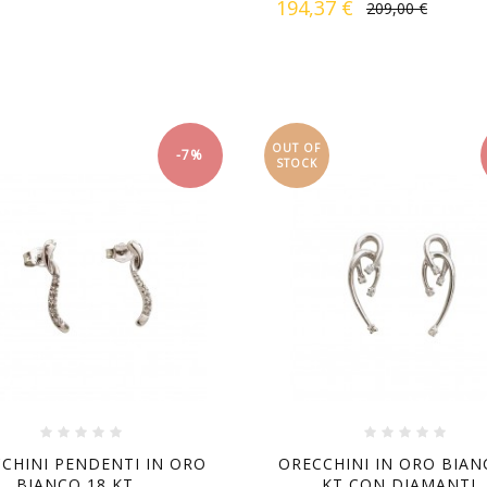
194,37 €
209,00 €
OUT OF
-7%
STOCK
CHINI PENDENTI IN ORO
ORECCHINI IN ORO BIAN
BIANCO 18 KT...
KT CON DIAMANTI..