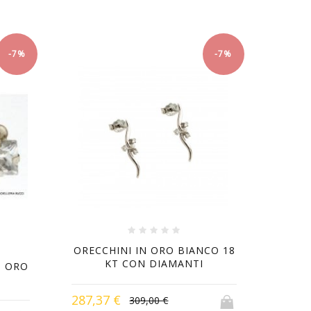
-7%
-7%
ORECCHINI IN ORO BIANCO 18
KT CON DIAMANTI
N ORO
287,37 €
309,00 €