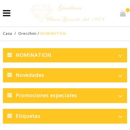
0
Casa
/
Orecchini
/
NOMINATION
NOMINATION
Novedades
Promociones especiales
Etiquetas