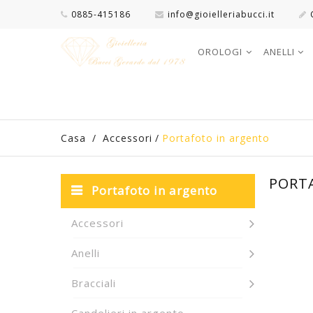
0885-415186
info@gioielleriabucci.it
OROLOGI
ANELLI
Casa
/
Accessori
/
Portafoto in argento
PORT
Portafoto in argento
Accessori
Anelli
Bracciali