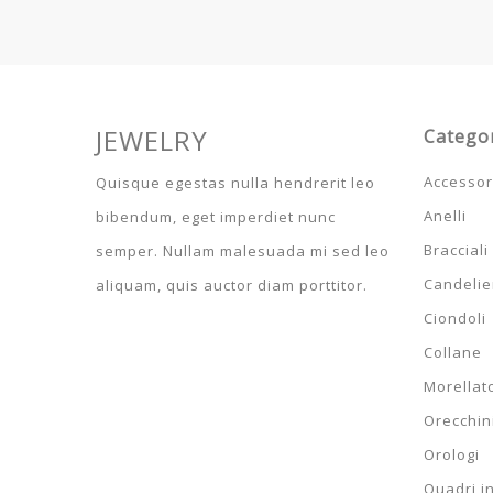
JEWELRY
Catego
Accessor
Quisque egestas nulla hendrerit leo
Anelli
bibendum, eget imperdiet nunc
Bracciali
semper. Nullam malesuada mi sed leo
Candelier
aliquam, quis auctor diam porttitor.
Ciondoli
Collane
Morellat
Orecchin
Orologi
Quadri i