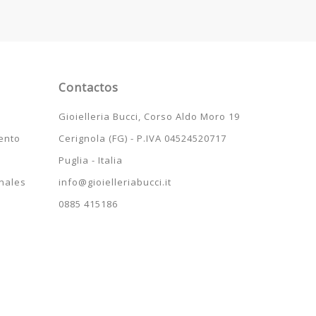
Contactos
Gioielleria Bucci, Corso Aldo Moro 19
ento
Cerignola (FG) - P.IVA 04524520717
Puglia - Italia
nales
info@gioielleriabucci.it
0885 415186