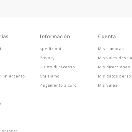
rías
Información
Cuenta
i
spedizioni
Mis compras
Privacy
Mis vales descu
Diritto di recesso
Mis direcciones
i in argento
Chi siamo
Mis datos perso
Pagamento sicuro
Mis vales
o
i
n Argento