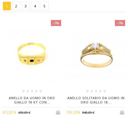
1
2
3
4
5
-7%
-7%
ANELLO DA UOMO IN ORO
ANELLO SOLITARIO DA UOMO IN
GIALLO 18 KT CON...
ORO GIALLO 18...
612,87 €
781,20 €
659,00 €
840,00 €