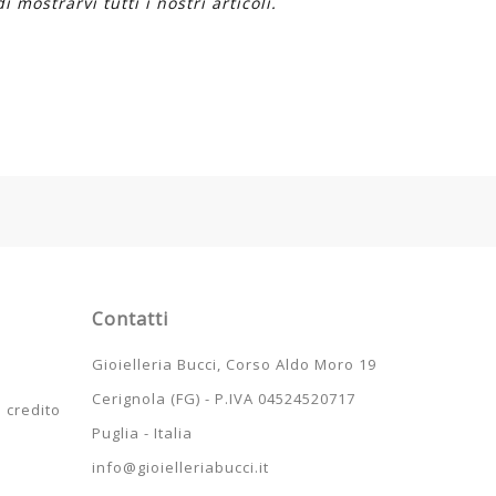
 mostrarvi tutti i nostri articoli.
Contatti
Gioielleria Bucci, Corso Aldo Moro 19
Cerignola (FG) - P.IVA 04524520717
i credito
Puglia - Italia
i
info@gioielleriabucci.it