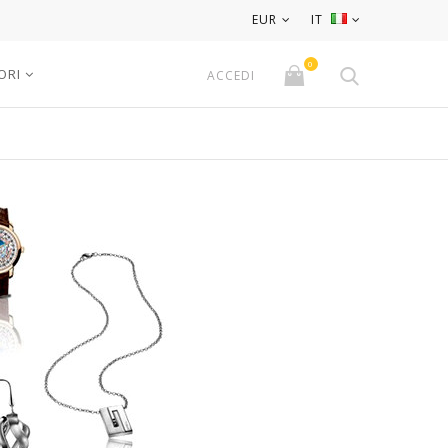
EUR
IT
0
ORI
ACCEDI