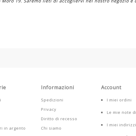
 Moro 19. Saremo lieti di accogliervi nel nostro negozio e di
rie
Informazioni
Account
i
Spedizioni
I miei ordini
Privacy
Le mie note d
Diritto di recesso
I miei indirizz
i in argento
Chi siamo