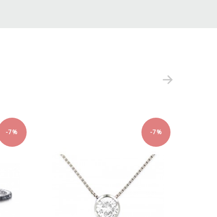
OUT OF
-7%
-7%
STOCK