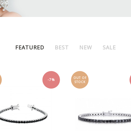
FEATURED
BEST
NEW
SALE
OUT OF
-7%
STOCK