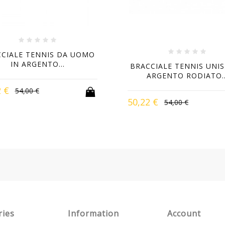
CIALE TENNIS DA UOMO
IN ARGENTO...
BRACCIALE TENNIS UNIS
ARGENTO RODIATO..
2 €
54,00 €
50,22 €
54,00 €
-7%
-7%
ries
Information
Account