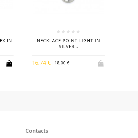
EX IN
NECKLACE POINT LIGHT IN
BRAC
.
SILVER...
16,74 €
50,2
18,00 €
-7%
-7%
-7%
-7%
Contacts