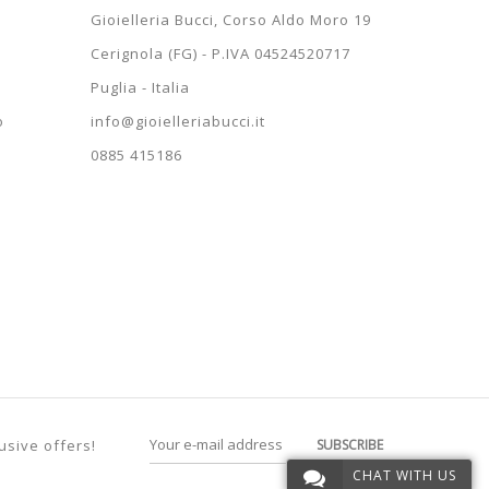
Gioielleria Bucci, Corso Aldo Moro 19
Cerignola (FG) - P.IVA 04524520717
Puglia - Italia
o
info@gioielleriabucci.it
0885 415186
IN
COMP
...
E
LVER
PENDANT NECKLACE LETTER
BRACCIALE DA UOMO IN
BR
.
BIANCO 18 KT MODELLO...
INITIAL D SILVER...
GIA
31,6
20,46 €
9 253,50 €
9 093
22,00 €
9 950,00 €
usive offers!
SUBSCRIBE
CHAT WITH US