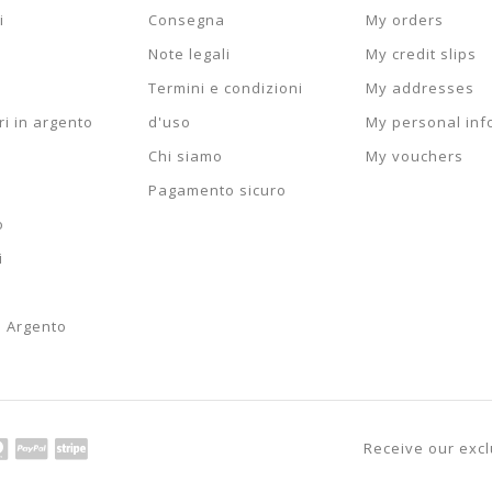
i
Consegna
My orders
Note legali
My credit slips
Termini e condizioni
My addresses
i in argento
d'uso
My personal inf
Chi siamo
My vouchers
Pagamento sicuro
RACCIALE DA UOMO IN
BRACCIALE DA UOMO 
ALLO 18 KT MODELLO...
GIALLO 18 KT MODELLO
NECKLACE IN SILVER
HEART NECKLACE IN SI
o
DIUM-PLATED WHITE...
RHODIUM-PLATED..
i
50,70 €
10 230,00 €
11 990,00 €
11 000,00 €
6 €
22,32 €
32,00 €
24,00 €
n Argento
Receive our excl