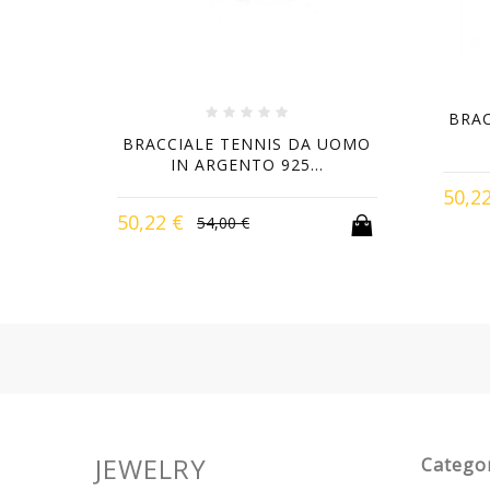
 UOMO
BRAC
BRACCIALE TENNIS DA UOMO
IN ARGENTO 925...
50,2
50,22 €
54,00 €
-7%
-7%
NEW
-7%
-7%
-7%
JEWELRY
Catego