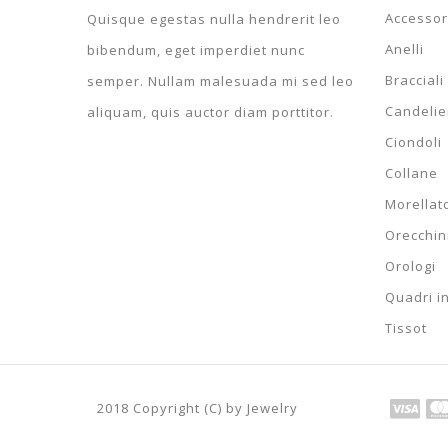
Accessor
Quisque egestas nulla hendrerit leo
Anelli
bibendum, eget imperdiet nunc
Bracciali
semper. Nullam malesuada mi sed leo
Candelier
aliquam, quis auctor diam porttitor.
Ciondoli
Collane
BRACCIALE TENNIS DOPPIA
B
CORDA FUNE IN ORO...
GI
 IN
PENDANT NECKLACE LETTER
BRACCIALE DA UOMO IN
Morellat
O...
GIALLO 18 KT MODELLO...
INITIAL I SILVER...
RHO
Orecchin
595,20 €
11 1
640,00 €
20,46 €
12 462,00 €
29,7
Orologi
22,00 €
13 400,00 €
Quadri i
Tissot
2018 Copyright (C) by Jewelry