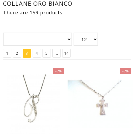
COLLANE ORO BIANCO
There are 159 products.
1
2
3
4
5
...
14
-7%
-7%