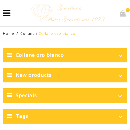
0
Home
/
Collane
/
Collane oro bianco
Collane oro bianco
New products
Specials
Tags