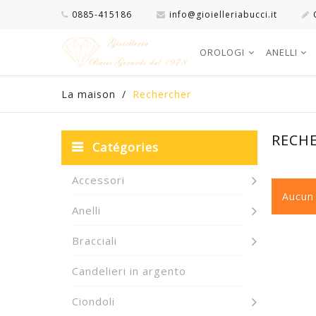
0885-415186
info@gioielleriabucci.it
OROLOGI
ANELLI
La maison
/
Rechercher
RECH
Catégories
Accessori
Aucun 
Anelli
Bracciali
Candelieri in argento
Ciondoli